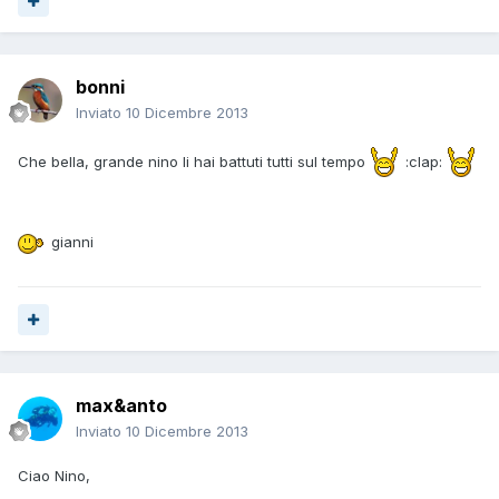
bonni
Inviato
10 Dicembre 2013
Che bella, grande nino li hai battuti tutti sul tempo
:clap:
gianni
max&anto
Inviato
10 Dicembre 2013
Ciao Nino,