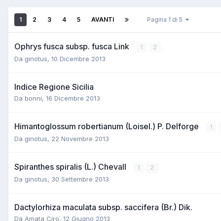
1
2
3
4
5
AVANTI
Pagina 1 di 5
Ophrys fusca subsp. fusca Link
1
2
Da
ginotus
,
10 Dicembre 2013
Indice Regione Sicilia
Da
bonni
,
16 Dicembre 2013
Himantoglossum robertianum (Loisel.) P. Delforge
1
Da
ginotus
,
22 Novembre 2013
Spiranthes spiralis (L.) Chevall
1
2
Da
ginotus
,
30 Settembre 2013
Dactylorhiza maculata subsp. saccifera (Br.) Dik.
Da
Amata Ciro
,
12 Giugno 2013