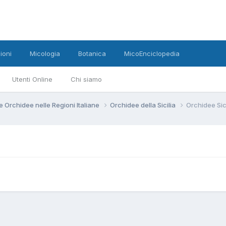
ioni
Micologia
Botanica
MicoEnciclopedia
Utenti Online
Chi siamo
e Orchidee nelle Regioni Italiane
Orchidee della Sicilia
Orchidee Sic