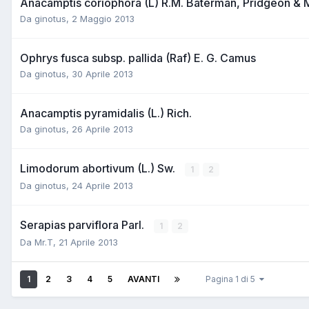
Anacamptis coriophora (L) R.M. Baterman, Pridgeon & 
Da
ginotus
,
2 Maggio 2013
Ophrys fusca subsp. pallida (Raf) E. G. Camus
Da
ginotus
,
30 Aprile 2013
Anacamptis pyramidalis (L.) Rich.
Da
ginotus
,
26 Aprile 2013
Limodorum abortivum (L.) Sw.
1
2
Da
ginotus
,
24 Aprile 2013
Serapias parviflora Parl.
1
2
Da
Mr.T
,
21 Aprile 2013
1
2
3
4
5
AVANTI
Pagina 1 di 5